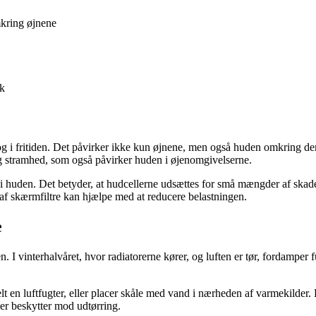
kring øjnene
ok
g i fritiden. Det påvirker ikke kun øjnene, men også huden omkring dem.
 og stramhed, som også påvirker huden i øjenomgivelserne.
i huden. Det betyder, at hudcellerne udsættes for små mængder af skadel
 af skærmfiltre kan hjælpe med at reducere belastningen.
e
en. I vinterhalvåret, hvor radiatorerne kører, og luften er tør, fordampe
t en luftfugter, eller placer skåle med vand i nærheden af varmekilder. P
er beskytter mod udtørring.