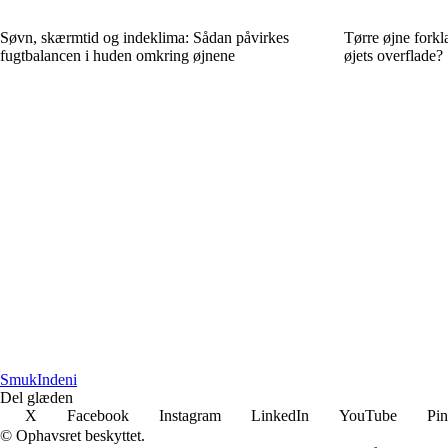
Søvn, skærmtid og indeklima: Sådan påvirkes
Tørre øjne forkl
fugtbalancen i huden omkring øjnene
øjets overflade?
SmukIndeni
Del glæden
X
Facebook
Instagram
LinkedIn
YouTube
Pin
© Ophavsret beskyttet.