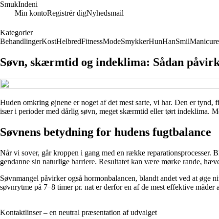
SmukIndeni
Min konto
Registrér dig
Nyhedsmail
Kategorier
Behandlinger
Kost
Helbred
Fitness
Mode
Smykker
Hun
Han
Smil
Manicure
Søvn, skærmtid og indeklima: Sådan påvirk
Huden omkring øjnene er noget af det mest sarte, vi har. Den er tynd, fin
især i perioder med dårlig søvn, meget skærmtid eller tørt indeklima.
Søvnens betydning for hudens fugtbalance
Når vi sover, går kroppen i gang med en række reparationsprocesser. Bl
gendanne sin naturlige barriere. Resultatet kan være mørke rande, hæve
Søvnmangel påvirker også hormonbalancen, blandt andet ved at øge nivea
søvnrytme på 7–8 timer pr. nat er derfor en af de mest effektive måder 
Kontaktlinser – en neutral præsentation af udvalget