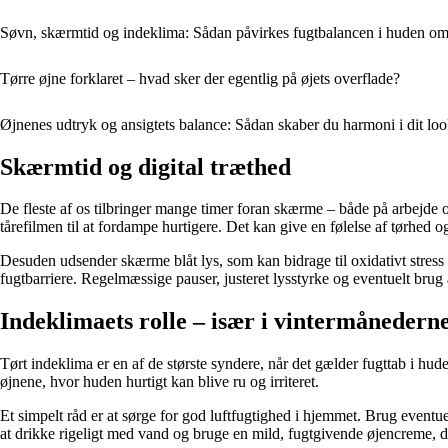
Søvn, skærmtid og indeklima: Sådan påvirkes fugtbalancen i huden om
Tørre øjne forklaret – hvad sker der egentlig på øjets overflade?
Øjnenes udtryk og ansigtets balance: Sådan skaber du harmoni i dit lo
Skærmtid og digital træthed
De fleste af os tilbringer mange timer foran skærme – både på arbejde o
tårefilmen til at fordampe hurtigere. Det kan give en følelse af tørhed
Desuden udsender skærme blåt lys, som kan bidrage til oxidativt stress 
fugtbarriere. Regelmæssige pauser, justeret lysstyrke og eventuelt brug
Indeklimaets rolle – især i vintermånedern
Tørt indeklima er en af de største syndere, når det gælder fugttab i hud
øjnene, hvor huden hurtigt kan blive ru og irriteret.
Et simpelt råd er at sørge for god luftfugtighed i hjemmet. Brug eventuel
at drikke rigeligt med vand og bruge en mild, fugtgivende øjencreme, d