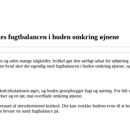
es fugtbalancen i huden omkring øjnene
 og uden mange talgkirtler, hvilket gør den særligt udsat for udtørring o
 Men hvad sker der egentlig med fugtbalancen i huden omkring øjnene, 
odcirkulationen øges, og huden genopbygger fugt og næring. For lidt søv
lser og en tør, mat overflade omkring øjnene.
uet af stresshormonet kortisol. Det kan svække hudens evne til at hold
at bevare en sund fugtbalance på.