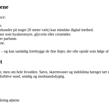
nene
nce:
n.
sekunder på noget 20 meter væk) kan mindske digital træthed.
r som hyaluronsyre, glycerin eller ceramider.
er parfume.
rme.
t – og kan samtidig forebygge de fine linjer, der ofte opstår som følge af
t
, men om hele livsstilen. Søvn, skærmvaner og indeklima hænger tæt 
t forblive sund, smidig og modstandsdygtig.
kring øjnene