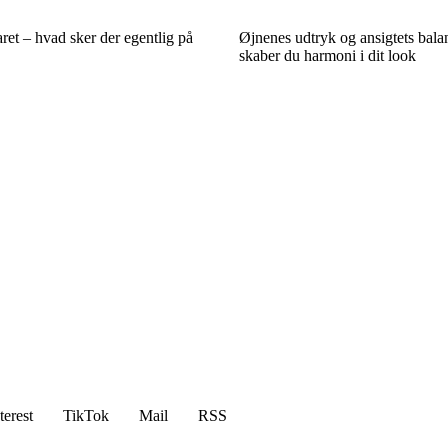
aret – hvad sker der egentlig på
Øjnenes udtryk og ansigtets bala
skaber du harmoni i dit look
terest
TikTok
Mail
RSS