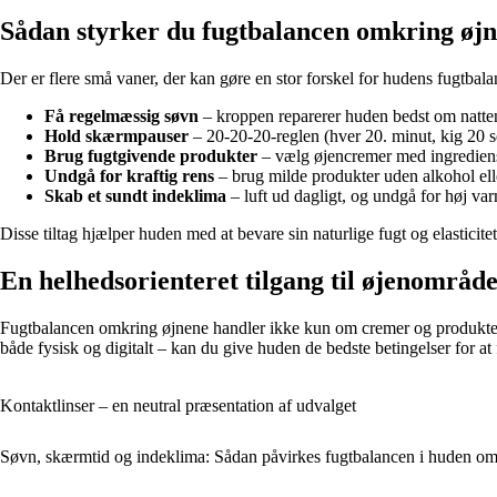
Sådan styrker du fugtbalancen omkring øj
Der er flere små vaner, der kan gøre en stor forskel for hudens fugtbala
Få regelmæssig søvn
– kroppen reparerer huden bedst om natte
Hold skærmpauser
– 20-20-20-reglen (hver 20. minut, kig 20 
Brug fugtgivende produkter
– vælg øjencremer med ingrediense
Undgå for kraftig rens
– brug milde produkter uden alkohol ell
Skab et sundt indeklima
– luft ud dagligt, og undgå for høj va
Disse tiltag hjælper huden med at bevare sin naturlige fugt og elasticite
En helhedsorienteret tilgang til øjenområde
Fugtbalancen omkring øjnene handler ikke kun om cremer og produkter
både fysisk og digitalt – kan du give huden de bedste betingelser for a
Kontaktlinser – en neutral præsentation af udvalget
Søvn, skærmtid og indeklima: Sådan påvirkes fugtbalancen i huden om